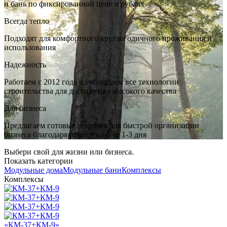
и бань по фиксированной цене в рублях
Всегда тепло
Подходят для комфортного круглогодичного проживания и
использования
Надежность
Работаем с 2012 года и соблюдаем все технологии
строительства для достижения высокого качества
Для бизнеса
Предлагаем готовые решения для быстрой организации
бизнеса благодаря возведению за 1-3 дня
Выбери свой для жизни или бизнеса.
Показать категории
Модульные дома
Модульные бани
Комплексы
Комплексы
«КМ-37+КМ-9»